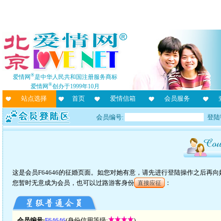
®
爱情网
是中华人民共和国注册服务商标
®
爱情网
创办于1999年10月
站点选择
首页
爱情信箱
会员服务
会员编号:
登陆
这是会员F64646的征婚页面。如您对她有意，请先进行登陆操作之后再
您暂时无意成为会员，也可以过路游客身份
：
直接应征
会员编号:
F64646
(身份信用等级:
)