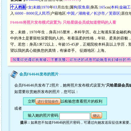
个人档案
<
女
|
未婚
|
1970
年
03
月出生|属
狗
|
双鱼座
|身高:
165
cm|
本科
|
金融工
入:
6000 - 8000元人民币
|户籍地区:
中国／湖南省／长沙市／芙蓉区
|居住
F64646将照片发布模式设置为: 只给星级会员或知道密码的人看
女，未婚，1970年生，身高165厘米，本科学历。在上海浦东某金融机构
中的净土是要留给深爱我的人的。有着温柔的性格，年轻、柔美的容貌
守。若您：身高1米72以上，年龄35-45岁，正规院校本科及以上学
望以我的真心能换您的真情，有缘牵手。 征婚地区: 上海。
会员F64646发布的照片
会员F64646共发布了2照片，她将照片发布模式设置为"
只给星级会员
如需要欣赏她所发布的照片，您可以：
立即
以检验您查看照片的权利
进行登陆操作
或者
输入她的照片密码:
确认
提示：
如果您不知道F64646的照片密码，可通过向她发送应征信来索要