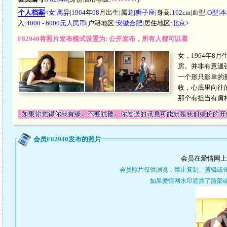
个人档案
<
女
|
离异
|
1964
年
08
月出生|属
龙
|
狮子座
|身高:
162
cm|血型:
O型
|
本
入:
4000 - 6000元人民币
|户籍地区:
安徽合肥
|居住地区:
北京
>
F82940将照片发布模式设置为: 公开发布，所有人都可以看
女，1964年8月
房。并非有意逞
一个形只影单的
收，心底里向往
那个有担当有肩
会员F82940发布的照片
会员在爱情网上
会员照片仅供浏览，禁止复制、剪辑或
如果爱情网水印遮挡了脸部