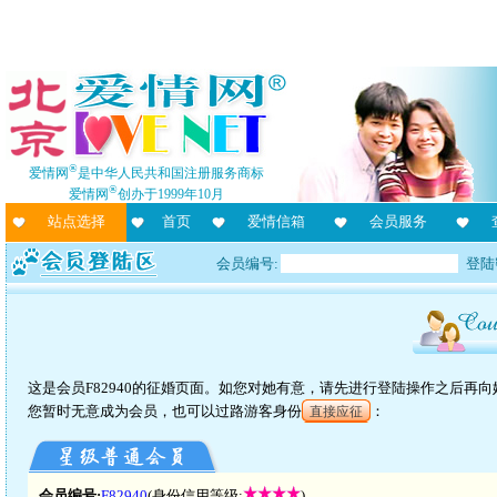
®
爱情网
是中华人民共和国注册服务商标
®
爱情网
创办于1999年10月
站点选择
首页
爱情信箱
会员服务
会员编号:
登陆
这是会员F82940的征婚页面。如您对她有意，请先进行登陆操作之后再
您暂时无意成为会员，也可以过路游客身份
：
直接应征
会员编号:
F82940
(身份信用等级:
)