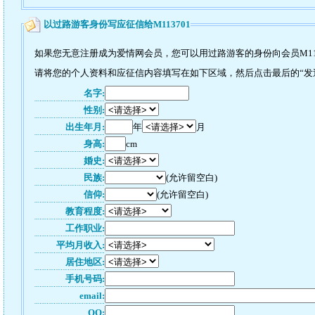
以过路游客身份写应征信给M113701
如果您无意注册成为爱情网会员，您可以用过路游客的身份向会员M11
请将您的个人资料和应征信内容填写在如下区域，然后点击最后的“发送”
名字:
性别:
出生年月:
年
月
身高:
cm
婚史:
民族:
(允许留空白)
信仰:
(允许留空白)
教育程度:
工作职业:
平均月收入:
居住地区:
手机号码:
email:
QQ: