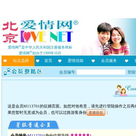
®
爱情网
是中华人民共和国注册服务商标
®
爱情网
创办于1999年10月
站点选择
首页
爱情信箱
会员服务
会员编号:
登陆
这是会员M113701的征婚页面。如您对他有意，请先进行登陆操作之后
果您暂时无意成为会员，也可以过路游客身份
：
直接应征
会员编号:
M113701
(身份信用等级:
)