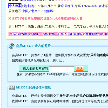
个人档案
<
男
|
未婚
|
1977
年
10
月出生|属
蛇
|
天秤座
|身高:
176
cm|
本科
|
会计
|
居住地区:
中国／北京市／朝阳区
>
M113701将照片发布模式设置为: 只给知道密码的人看
男，1977年，未婚，身高176厘米，本科学历，电气专业，平均月收入
会员M113701发布的照片
会员M113701共发布了1照片，他将照片发布模式设置为"
只给知道密
如需要欣赏他所发布的照片，您可以：
输入他的照片密码:
确认
提示：
如果您不知道M113701的照片密码，可通过向他发送应征信来索
M113701的身份信用信息
会员M113701已经向爱情网提交了
身份证,毕业证书,户口簿,职称证书,
依照M113701所提供的身份证明材料种类，他的身份信用等级为:(五星