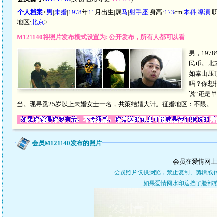
个人档案
<
男
|
未婚
|
1978
年
11
月出生|属
马
|
射手座
|身高:
173
cm|
本科
|
導演
|
地区:
北京
>
M121140将照片发布模式设置为: 公开发布，所有人都可以看
男，197
民币。北
如泰山压
吗？你想
说“还是
当。现寻觅25岁以上未婚女士一名，共策结婚大计。征婚地区：不限。
会员M121140发布的照片
会员在爱情网上
会员照片仅供浏览，禁止复制、剪辑或
如果爱情网水印遮挡了脸部