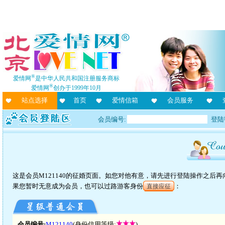
®
爱情网
是中华人民共和国注册服务商标
®
爱情网
创办于1999年10月
站点选择
首页
爱情信箱
会员服务
会员编号:
登陆
这是会员M121140的征婚页面。如您对他有意，请先进行登陆操作之后
果您暂时无意成为会员，也可以过路游客身份
：
直接应征
会员编号:
M121140
(身份信用等级:
)