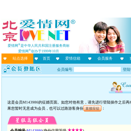
®
爱情网
是中华人民共和国注册服务商标
®
爱情网
创办于1999年10月
站点选择
首页
爱情信箱
会员服务
会员编号:
登陆
这是会员M143986的征婚页面。如您对他有意，请先进行登陆操作之后
果您暂时无意成为会员，也可以过路游客身份
：
直接应征
会员编号:
M143986
(身份信用等级:
)