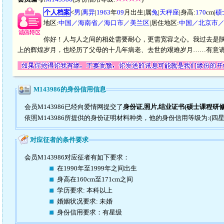
个人档案
<
男
|
离异
|
1963
年
09
月出生|属
兔
|
天秤座
|身高:
170
cm|
硕
地区:
中国／海南省／海口市／美兰区
|居住地区:
中国／北京市
你好！人与人之间的相处需要耐心，更需宽容之心。我过去是
上的辉煌岁月，也经历了父母的十几年病老、去世的艰难岁月……有意
M143986的身份信用信息
会员M143986已经向爱情网提交了
身份证,照片,结业证书(硕士课程研修
依照M143986所提供的身份证明材料种类，他的身份信用等级为:(四星
对应征者的条件要求
会员M143986对应征者有如下要求：
在1990年至1999年之间出生
身高在160cm至171cm之间
学历要求: 本科以上
婚姻状况要求: 未婚
身份信用要求：有星级