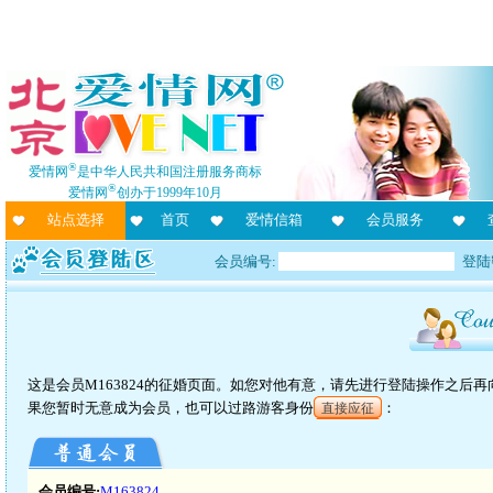
®
爱情网
是中华人民共和国注册服务商标
®
爱情网
创办于1999年10月
站点选择
首页
爱情信箱
会员服务
会员编号:
登陆
这是会员M163824的征婚页面。如您对他有意，请先进行登陆操作之后
果您暂时无意成为会员，也可以过路游客身份
：
直接应征
会员编号:
M163824