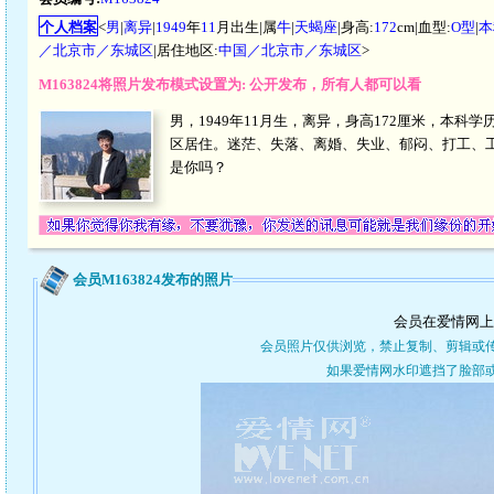
个人档案
<
男
|
离异
|
1949
年
11
月出生|属
牛
|
天蝎座
|身高:
172
cm|血型:
O型
|
本
／北京市／东城区
|居住地区:
中国／北京市／东城区
>
M163824将照片发布模式设置为: 公开发布，所有人都可以看
男，1949年11月生，离异，身高172厘米，本科学
区居住。迷茫、失落、离婚、失业、郁闷、打工、
是你吗？
会员M163824发布的照片
会员在爱情网上
会员照片仅供浏览，禁止复制、剪辑或
如果爱情网水印遮挡了脸部