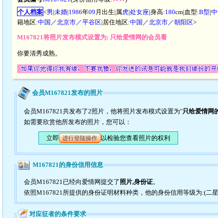
个人档案
<
男
|
未婚
|
1986
年
09
月出生|属
虎
|
处女座
|身高:
180
cm|血型:
B型
|
中
籍地区:
中国／北京市／平谷区
|居住地区:
中国／北京市／朝阳区
>
M167821将照片发布模式设置为: 只给爱情网的会员看
你要清秀成熟。
会员M167821发布的照片
会员M167821共发布了2照片，他将照片发布模式设置为"
只给爱情网
如需要欣赏他所发布的照片，您可以：
立即
以检验您查看照片的权利
进行登陆操作
M167821的身份信用信息
会员M167821已经向爱情网提交了
照片,身份证
。
依照M167821所提供的身份证明材料种类，他的身份信用等级为:(二星
对应征者的条件要求