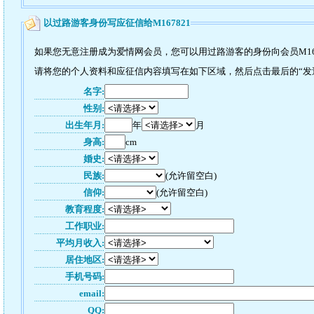
以过路游客身份写应征信给M167821
如果您无意注册成为爱情网会员，您可以用过路游客的身份向会员M16
请将您的个人资料和应征信内容填写在如下区域，然后点击最后的“发送”
名字:
性别:
出生年月:
年
月
身高:
cm
婚史:
民族:
(允许留空白)
信仰:
(允许留空白)
教育程度:
工作职业:
平均月收入:
居住地区:
手机号码:
email:
QQ: