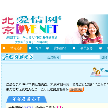
®
爱情网
是中华人民共和国注册服务商标
®
爱情网
创办于1999年10月
站点选择
首页
爱情信箱
会员服务
会员编号:
登陆
这是会员M167821的征婚页面。如您对他有意，请先进行登陆操作之后
果您暂时无意成为会员，也可以过路游客身份
：
直接应征
会员编号:
M167821
(身份信用等级:
)