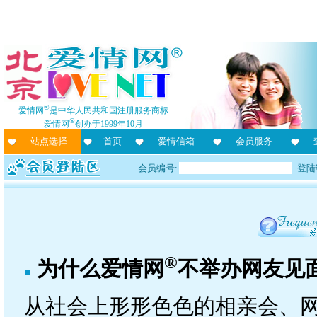
®
爱情网
是中华人民共和国注册服务商标
®
爱情网
创办于1999年10月
站点选择
首页
爱情信箱
会员服务
会员编号:
登陆
®
为什么爱情网
不举办网友见
从社会上形形色色的相亲会、